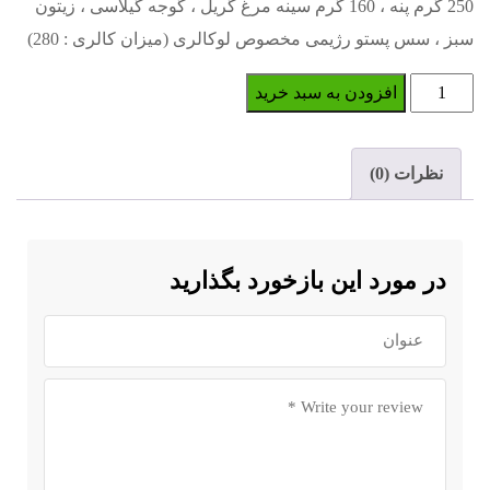
م پنه ، 160 گرم سینه مرغ گریل ، گوجه گیلاسی ، زیتون
مخصوص لوکالری (میزان کالری : 280)
بد خرید
ازخورد بگذارید